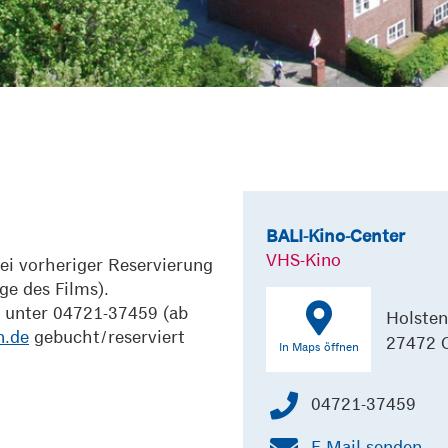
BALI-Kino-Center
VHS-Kino
bei vorheriger Reservierung
ge des Films).
h unter 04721-37459 (ab
Holsten
n.de
gebucht/reserviert
27472 
In Maps öffnen
04721-37459
E-Mail senden