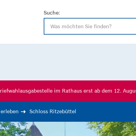
Suche:
riefwahlausgabestelle im Rathaus erst ab dem 12. Augu
erleben
Schloss Ritzebüttel