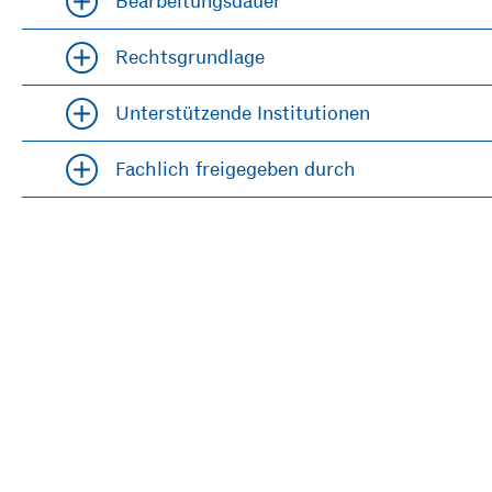
Bearbeitungsdauer
Accordion öfffnen und schließen
Rechtsgrundlage
Accordion öfffnen und schließen
Unterstützende Institutionen
Accordion öfffnen und schließen
Fachlich freigegeben durch
Accordion öfffnen und schließen