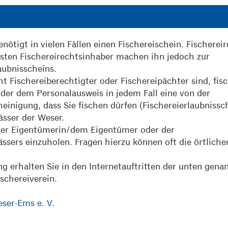
nötigt in vielen Fällen einen Fischereischein. Fischereir
isten Fischereirechtsinhaber machen ihn jedoch zur
aubnisscheins.
t Fischereiberechtigter oder Fischereipächter sind, fis
der dem Personalausweis in jedem Fall eine von der
inigung, dass Sie fischen dürfen (Fischereierlaubnissch
ässer der Weser.
i der Eigentümerin/dem Eigentümer oder der
sers einzuholen. Fragen hierzu können oft die örtliche
g erhalten Sie in den Internetauftritten der unten gena
schereiverein.
ser-Ems e. V.