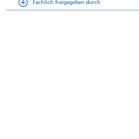
Fachlich freigegeben durch
Accordion öfffnen und schließen