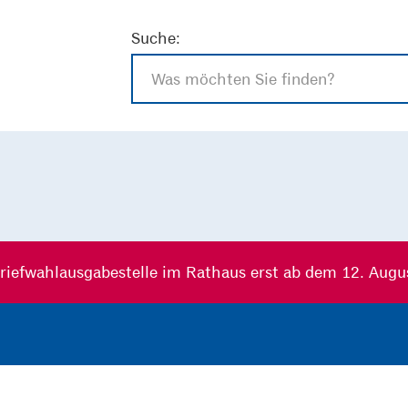
Suche:
riefwahlausgabestelle im Rathaus erst ab dem 12. Augu