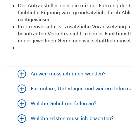
Der Antragsteller oder die mit der Führung der 
fachliche Eignung wird grundsätzlich durch Abl
nachgewiesen.
Im Taxenverkehr ist zusätzliche Voraussetzung,
beantragten Verkehrs nicht in seiner Funktionstü
in der jeweiligen Gemeinde wirtschaftlich einse
An wen muss ich mich wenden?
Accordion öfffnen und schließen
Formulare, Unterlagen und weitere Inform
Accordion öfffnen und schließen
Welche Gebühren fallen an?
Accordion öfffnen und schließen
Welche Fristen muss ich beachten?
Accordion öfffnen und schließen