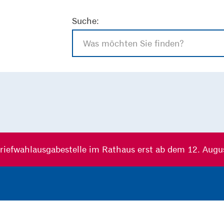
Suche:
riefwahlausgabestelle im Rathaus erst ab dem 12. Augu