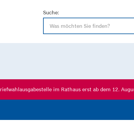
Suche:
riefwahlausgabestelle im Rathaus erst ab dem 12. Augu